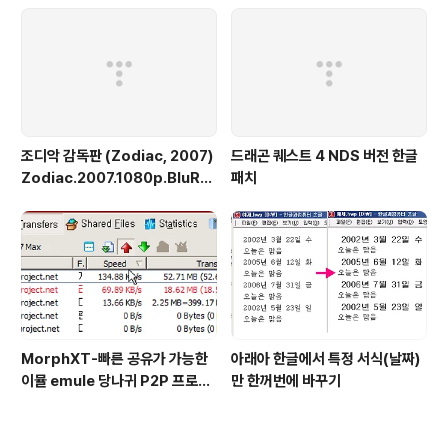
조디악 감독판 (Zodiac, 2007)
드래곤 퀘스트 4 NDS 버전 한글
Zodiac.2007.1080p.BluRa
패치
y.VC-1.TrueHD.5.1-FGT
MorphXT-빠른 공유가 가능한
아래아 한글에서 특정 서식(날짜)
이뮬 emule 당나귀 P2P 프로그
만 한꺼번에 바꾸기
램