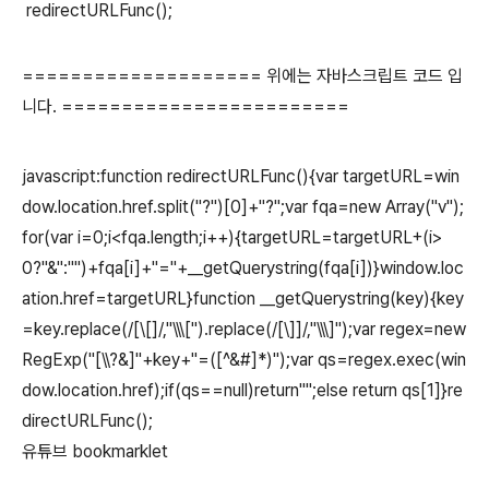
redirectURLFunc();
==================== 위에는 자바스크립트 코드 입
니다. ========================
javascript:function redirectURLFunc(){var targetURL=win
dow.location.href.split("?")[0]+"?";var fqa=new Array("v");
for(var i=0;i<fqa.length;i++){targetURL=targetURL+(i>
0?"&":"")+fqa[i]+"="+__getQuerystring(fqa[i])}window.loc
ation.href=targetURL}function __getQuerystring(key){key
=key.replace(/[\[]/,"\\\[").replace(/[\]]/,"\\\]");var regex=new
RegExp("[\\?&]"+key+"=([^&#]*)");var qs=regex.exec(win
dow.location.href);if(qs==null)return"";else return qs[1]}re
directURLFunc();
유튜브 bookmarklet