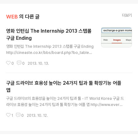
더보기
WEB
의 다른 글
영화 인턴십 The Internship 2013 스탭롤
구글 Ending
글 내용
영화 인턴십 The Internship 2013 스탭롤 구글 Ending
http://cineaste.co.kr/bbs/board.php?bo_table=
psd_caption&wr_id=782140http://subscene.co
0
0
2013. 10. 13.
m/subtitles/the-internship/korean/800167인턴십
(The Internship, 2013) UNRATED.1080p.BluRay.x
264-PublicHD > 자막자료실 > 자료실 인턴십.The.Int
구글 드라이브 효용성 높이는 24가지 팁과 툴 확장기능 어플
ernship.2013.UNRATED.HDRiP.XViD-AQOS크기
922M 길이:2:05:15http://sharethefiles.com/foru
앱
글 내용
m/viewtopic.php?f=98&t=239821 인턴십.The.Int
구글 드라이브의 효용성을 높이는 24가지 팁과 툴 - IT World Korea 구글 드
ernship.2013.UNRATE..
라이브 효용성 높이는 24가지 팁과 툴 확장기능 어플 앱 http://www.everno
te.com/shard/s2/sh/ca184727-df5d-4145-8ca6-3a39e73c159
1
0
2013. 10. 12.
9/dcbd17d9029dea45876417d7caafbb07 http://www.itworld.co.
kr/slideshow/84106 1. 오프라인 활용 사용하는 컴퓨터마다 오프라인 접속
을 개별적으로 설정해줘야 한다. (예외: 크롬북을 사용하는 경우 오프라인 접속
이 기본적으로 활성화되어 있음) http://www.itworld.co.kr/slideshow/84