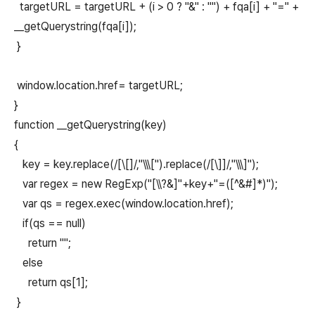
targetURL = targetURL + (i > 0 ? "&" : "") + fqa[i] + "=" +
__getQuerystring(fqa[i]);
}
window.location.href= targetURL;
}
function __getQuerystring(key)
{
key = key.replace(/[\[]/,"\\\[").replace(/[\]]/,"\\\]");
var regex = new RegExp("[\\?&]"+key+"=([^&#]*)");
var qs = regex.exec(window.location.href);
if(qs == null)
return "";
else
return qs[1];
}