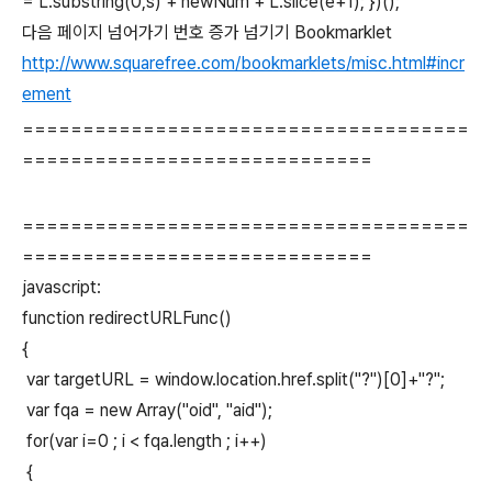
= L.substring(0,s) + newNum + L.slice(e+1); })();
다음 페이지 넘어가기 번호 증가 넘기기 Bookmarklet
http://www.squarefree.com/bookmarklets/misc.html#incr
ement
=====================================
=============================
=====================================
=============================
javascript:
function redirectURLFunc()
{
var targetURL = window.location.href.split("?")[0]+"?";
var fqa = new Array("oid", "aid");
for(var i=0 ; i < fqa.length ; i++)
{