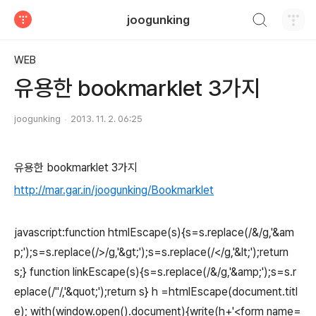
검색하기
joogunking
티스토리
WEB
유용한 bookmarklet 3가지
joogunking
2013. 11. 2. 06:25
유용한 bookmarklet 3가지
http://mar.gar.in/joogunking/Bookmarklet
javascript:function htmlEscape(s){s=s.replace(/&/g,'&am
p;');s=s.replace(/>/g,'&gt;');s=s.replace(/</g,'&lt;');return
s;} function linkEscape(s){s=s.replace(/&/g,'&amp;');s=s.r
eplace(/"/,'&quot;');return s} h =htmlEscape(document.titl
e); with(window.open().document){write(h+'<form name=