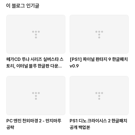
106?slide=3#stage_slide 3. 동기화 설정 구글 문서도구에서..
이 블로그 인기글
메가CD 루나 시리즈 실버스타 스
[PS1] 파이널 판타지 9 한글패치
토리, 이터널 블루 한글판 다운로
v0.9
드
PC 엔진 천외마경 2 - 만지마루
PS1 디노 크라이시스 2 한글패치
공략
공개 백업본