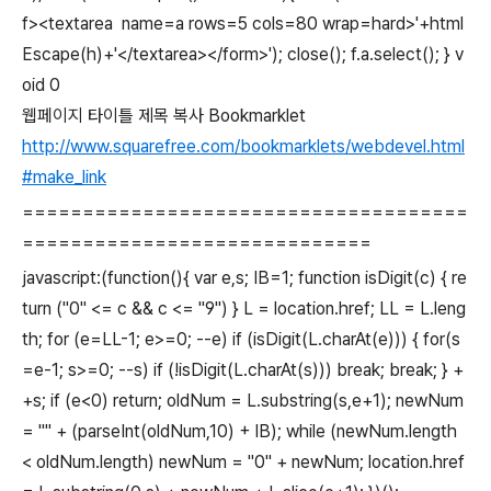
f><textarea name=a rows=5 cols=80 wrap=hard>'+html
Escape(h)+'</textarea></form>'); close(); f.a.select(); } v
oid 0
웹페이지 타이틀 제목 복사 Bookmarklet
http://www.squarefree.com/bookmarklets/webdevel.html
#make_link
=====================================
=============================
javascript:(function(){ var e,s; IB=1; function isDigit(c) { re
turn ("0" <= c && c <= "9") } L = location.href; LL = L.leng
th; for (e=LL-1; e>=0; --e) if (isDigit(L.charAt(e))) { for(s
=e-1; s>=0; --s) if (!isDigit(L.charAt(s))) break; break; } +
+s; if (e<0) return; oldNum = L.substring(s,e+1); newNum
= "" + (parseInt(oldNum,10) + IB); while (newNum.length
< oldNum.length) newNum = "0" + newNum; location.href