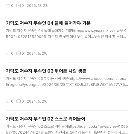
성 비나 제조-----https://driverscollection.com/_5
작성시간
0
0
2025. 12. 22.
5463748714ae9ad849d473ca74/Download-W
CH-USB-2.0-Ethernet-Adapter-Driver-v.1.3-for
-Windows-freeWCH USB 2.0 Ethernet Adapter
가덕도 저수지 무속인 04 물에 들어가야 기분
Driver v.1.3 for Windows free downloadRelease
글 내용
가덕도 저수지 무속인 04 물에 들어가야 기분https://www.yna.co.kr/view/AK
d:02 Mar 2023 Version:1.3 File Size:223.01Kb--
R20240528135200051저수지 옆 굿판에서 무슨 일이…무속인 익사 '미스터
---223kb WCHUSBNIC.EXEhttps://d4.driverscol
리'2024-05-28 17:18손형주 기자 - C씨는 평소 점만 보고 천도재 지낸 경험 없
lection.com/-55463748714ae9..
었기 때문. 참관인 10명 참석.C씨가 갑자기 굿을 못하겠다고 굿당 나서면서 천도
작성시간
0
0
2024. 5. 29.
재 중단.-----200m 저수지에서 C씨가 발견. A, B씨가 다가오지 말라고 물에 들어
간. 수심 무릎 높이.A, B씨가 계속하자며 설득. C씨는 한발짝 물러서다. 깊은 곳에
서 넘어졌다.참석했던 10여명은 "갑자기 C씨가 사라졌을 뿐 다툰 사실이 없었다"--
가덕도 저수지 무속인 03 뛰어든 사람 생존
---C씨는 "갑자기 물에 들어가야 할 것 같은 기분이 들었을 뿐 다른 생각은 없었
글 내용
다"고 경찰에 진술...
가덕도 저수지 무속인 03 뛰어든 사람 생존https://www.chosun.com/nationa
l/regional/yeongnam/2024/05/28/TXTBQJLJ2JBPJBWDT6V27VF5Z
M/부산 가덕도서 굿하던 무속인 2명 저수지에 빠져 숨져2024.05.28. 11:44박주
영 기자 - “천도재 지내다가 의견충돌로 행사를 중단. 저수지 쪽으로 내려와 있다
작성시간
0
0
2024. 5. 29.
가 사고가 났다”B씨와 C씨는 스승과 제자 사이로 굿을 하는 무속인.1차 굿을 마치
고 쉬는 동안. 짜증 내며 저수지 쪽으로 피한 C씨-----C씨는 따라온 B씨 등 2명
과 말다툼. 홧김에 “죽어버리겠다”며 저수지 들어갔다.놀란 A씨와 B씨가 막으려 저
가덕도 저수지 무속인 02 스스로 뛰어들어
수지 들어갔다가. 바닥 움푹 꺼진 곳에 발을 헛디뎌.물에 뜬 B씨는 C씨가 건져내 인
글 내용
공호흡 소용..
가덕도 저수지 무속인 02 스스로 뛰어들어https://idsn.co.kr/news/view/1065
597007024474[27일 오늘의 사건사고 ②]경기 포천시 내촌면 한 접착제 제조공