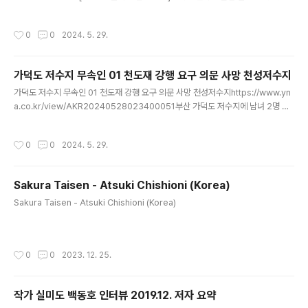
장서 화재 등2024-05-27 17:10:35김진섭 기자 - 저수지에서 200m 떨어진 굿
당.무속인 A씨와 굿을 돕는 B씨, 다른 무속인 40대 여성 C씨.-----오전부터 천도
작성시간
0
0
2024. 5. 29.
재. 평소 굿을 하지 않는 무속인 C씨가 의뢰 받았지만,알고 지내던 무속인 A씨에
게 요청해 함께 진행.굿 중 C씨가 더는 굿을 벌일 수 없다고. A씨와 B씨가 강행을 요
구,-----갑자기 C씨가 저수지 뛰어들었다. 구하려 A, B씨가 물에 뛰어들었다가.C
가덕도 저수지 무속인 01 천도재 강행 요구 의문 사망 천성저수지
씨는 스스로 물에서 빠져나왔다. 경찰 관계자는 "갑자기 수심이 깊어지는 곳"-----
글 내용
가덕도 저수지 무속인 01 천도재 강행 요구 의문 사망 천성저수지https://www.yn
a.co.kr/view/AKR20240528023400051부산 가덕도 저수지에 남녀 2명 빠
져 숨져2024-05-28 08:28민영규 기자 - 28일 부산 강서경찰서에 따르면전
날 오후 5시 17분께 강서구 가덕도 산 중턱 천성저수지40대 남성 A씨 60대 여성 B
작성시간
0
0
2024. 5. 29.
씨. 현장에 있던 40대 여성 C씨는 경찰에서-----"근처 굿당 에서 A씨와 B씨가 주
관하는 천도재 지내다가 의견 충돌로 행사 중단 했는데A씨 등이 천도재 강행 요구하
는 바람에. 급히 자리를 피해 저수지로 뛰어들었고,A씨 등이 뒤따라 들어왔다가 변
Sakura Taisen - Atsuki Chishioni (Korea)
을 당했다"-----
글 내용
Sakura Taisen - Atsuki Chishioni (Korea)
작성시간
0
0
2023. 12. 25.
작가 실미도 백동호 인터뷰 2019.12. 저자 요약
글 내용