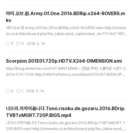
K) [988] 선거 캠페인 (The Campaign, 2012) 미국에서는 꽤나 흥행한 것 같은
데, 우리나라 정서에는 모르겠습니다. 개인적으로는 재밌게 보았습니다. 가독성, 시
아미.오브.원.Army.Of.One.2016.BDRip.x264-ROVERS.m
인성에 최선을 다했고. 미국식 코미디 좋아하는 분들은 흥미로우실 것으로 생각합니
kv
다 http://subsc..
글 내용
아미.오브.원.Army.Of.One.2016.BDRip.x264-ROVERS.mkv http://cineas
te.co.kr/bbs/board.php?bo_table=psd_caption&wr_id=1111467 아미
오브 원 (Army of One, 2016) 1080p.BluRay.x264-ROVERS 2018.04.23
작성시간
0
0
2018. 6. 14.
22:46 iratemotor Army.of.One.2016.1080p.BluRay.x264-ROVERS.smi
(166.3K) BluRay (6.55GB) | FPS : 23.976 동영상에 내장된 섭자막 변환 - '나
혼자 간다' 타이틀 삽입 - 색상 태그 삽입 - sub: 영어 * '보랏'을 연출한 래리 찰스와
Scorpion.S01E01.720p.HDTV.X264-DIMENSION.smi
유머코드가 맞는 분들은 재밌게 보실 수 있음 * 케이지 형님 팬분들도..
글 내용
http://blog.winterine.com/141 WINTERINE :: [한글 자막] 스콜피온 시즌1~2
2016.11.10 13:00 http://cfile9.uf.tistory.com/attach/2153073E5823F07
51F20F7 Scorpion.S01E01.720p.HDTV.X264-DIMENSION.smi 스콜피온
S01e01 자막 - Google 검색 ----- http://sharethefiles.com/forum/viewt
작성시간
0
1
2018. 5. 14.
opic.php?t=250726 Scorpion - S1,2,3,4 *AiRiNG* - sharethefiles.co
m Post by momijigari ≫ Tue Sep 23, 2014 3:12 am http://www.everno
te.com/shard/s2/..
나으리.이자이옵니다.Tono.risoku.de.gozaru.2016.BDrip.
TVBTxMGRT.720P.BIG5.mp4
글 내용
나으리.이자이옵니다.Tono.risoku.de.gozaru.2016.BDrip.TVBTxMGRT.7
20P.BIG5.mp4 http://cineaste.co.kr/bbs/board.php?bo_table=psd_c