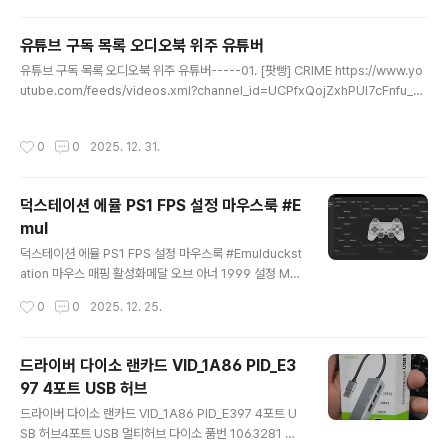
설정이 뿌옇게 나옴.2004 Xpand Rally2006 Xpand Rally Xtreme-----201
2 Dirt Showdown 더트 쇼다운 - 별로임 내가 생각하는 랠리가 아님. 사양은 낮아
유튜브 구독 목록 오디오북 위주 유튜버
서 좋음 저사양2018 기어 클럽 2 - 사양이 높고 느..
글 내용
유튜브 구독 목록 오디오북 위주 유튜버-----01. [팟빵] CRIME https://www.yo
utube.com/feeds/videos.xml?channel_id=UCPfxQojZxhPUl7cFnfu_sv
Q02. 14F 일사에프 https://www.youtube.com/feeds/videos.xml?chann
el_id=UCLKuglhGlMmDteQKoniENIQ03. 검은 비둘기 [지식] https://www.
작성시간
0
0
2025. 12. 31.
youtube.com/feeds/videos.xml?channel_id=UCtOvL5Qdhj-0GNZGw
OJvfBg04. 겜덕비상 - 공식채널 - https://www.youtube.com/feeds/video
s.xml?channel_id=UCwLi2l0tb3C3zgMS4jtMGFw05. 교양..
덕스테이션 에뮬 PS1 FPS 설정 마우스룩 #E
mul
글 내용
덕스테이션 에뮬 PS1 FPS 설정 마우스룩 #Emulduckst
ation 마우스 매핑 활성화메달 오브 아너 1999 설정 ME
DAL OF HONOR 1999-----https://www.imageba
작성시간
0
0
2025. 12. 25.
m.com/view/GAH0LShttps://pixhost.to/gallery/L
TXkf-----
드라이버 다이소 랜카드 VID_1A86 PID_E3
97 4포트 USB 허브
글 내용
드라이버 다이소 랜카드 VID_1A86 PID_E397 4포트 U
SB 허브4포트 USB 멀티허브 다이소 품번 1063281 화