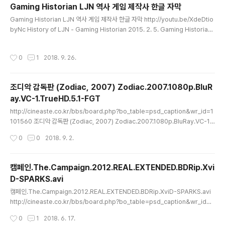
다 조금씩 물을 끼얹는데 석탄이 타는것 같습니다 나가사키 총독은 4명의 수사를 체
Gaming Historian LJN 역사 게임 제작사 한글 자막
포하고 한명을 운센으로 보냈습니다 온천이 있는 지역인데 일본인들이 지옥이라 부
글 내용
Gaming Historian LJN 역사 게임 제작사 한글 자막 http://youtu.be/XdeDtio
르는 곳이죠 조롱 같기도 하고 진짜 지옥 같기도 합니다 신부들에게 신을 부정하라고
byNc History of LJN - Gaming Historian 2015. 2. 5. Gaming Historian
했지만 신부들은 이를 거부하고 대신..
http://www.youtube.com/user/DJNEWP/videos 자막 작성자(한국어) DJN
EWP ----- http://www.youtube.com/user/Mandalorian30 Special than
작성시간
0
1
2018. 9. 26.
ks to Pixel Dan! Check out his channel! http://www.youtube.com/user/
JamesNintendoNerd Angry Video Game Nerd: http://www.youtube.c
om/user/CygnusDestro..
조디악 감독판 (Zodiac, 2007) Zodiac.2007.1080p.BluR
ay.VC-1.TrueHD.5.1-FGT
글 내용
http://cineaste.co.kr/bbs/board.php?bo_table=psd_caption&wr_id=1
101560 조디악 감독판 (Zodiac, 2007) Zodiac.2007.1080p.BluRay.VC-1.T
rueHD.5.1-FGT 2018.03.28 12:38 풍뎅이1 kclee71 zodiac.2007.1080p.
작성시간
0
0
2018. 9. 2.
bluray.kor_원본.srt (176.2K) zodiac.2007.1080p.bluray.kor_이탤릭 폰트
색.smi (244.7K) FPS : 23.976 iratemotor님께서 올리신 sup파일 변환했습니
다. 이전에 변환해 올리신 분이 계시는데, 변환오류가 제법 많더군요. (원본 sup파일
캠페인.The.Campaign.2012.REAL.EXTENDED.BDRip.Xvi
을 보시면 아시겠지만 글자간격, 폰트 특징상 변환하는데 상당히 애를 먹었습니다...
D-SPARKS.avi
글 내용
캠페인.The.Campaign.2012.REAL.EXTENDED.BDRip.XviD-SPARKS.avi
http://cineaste.co.kr/bbs/board.php?bo_table=psd_caption&wr_id=7
67586 [한글] 선거 캠페인 (The Campaign, 2012) 2013-02-11 12:45:48
작성시간
0
1
2018. 6. 17.
리얼까미 The.Campaign.2012.Extended.BluRay.1080p.x264.smi (152.9