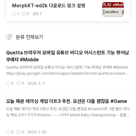
MorphXT-ed2k 다운로드 링크 설명
1
0
조회
7
분류 전체보기
주요 글 목록
Quetta 브라우저 모바일 유튜브 비디오 어시스턴트 기능 뛰어남
쿠에타 #Mobile
글 내용
Quetta 브라우저 모바일 유튜브 비디오 어시스턴트 기능 뛰어남 쿠에타 #Mobile
https://play.google.com/store/apps/details?id=net.quetta.browserQ
uetta: 확장 기능 & 광고 차단 & 동영상 - Google Play 앱업데이트 날짜 2026.
작성시간
0
0
2026. 3. 7.
3. 2. 출시일 2024. 1. 23.Quetta Networks net.quetta.browser-----http
s://www.quetta.net/https://assets.quetta.net/apks/build/QuettaBrows
er-1.8.2-237-arm64-v8a.apk351mb QuettaBrowser-1.8.2-237-arm
오늘 해본 레이싱 게임 더트3 추천. 모션은 다들 괜찮음 #Game
64-v8a.apk-----https://assets.quetta.n..
글 내용
오늘 해본 레이싱 게임 더트3 추천. 모션은 다들 괜찮음 #Game더트 3편 랠리 레이
싱 게임 2011 9기가 #Game-----1999 Mobil Rally Championship - 호환성
좋고 그래픽 독특함. 해볼만함1996 Network Q Rally - 폴리곤 그래픽이 아님 같
은 도스 플랫폼의 스크리머 랠리가 나음-----2003 콜린 맥레이 랠리 04 - 게임이
작성시간
0
0
2026. 1. 30.
너무 미끌어짐. 키설정 변경이 안됨.-----테크랜드 랠리 게임 그저그럼 초기 그래픽