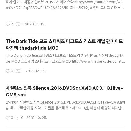
작가 실미도 백동호 인터뷰 2019.12. 저자 요약 http://www.youtube.com/wat
ch?v=D7HPq2FSDwE 내가 만난 1만명의 죄수-사형수, 살인범 그리고 김대두 2
019. 12. 3. 김복준 김윤희의 사건의뢰 http://www.youtube.com/watch?v=W
8C8yCtqQ5s 내가 만난 1만명의 죄수-사형수, 살인범에게 물었다. 2019. 12. 4.
작성시간
2
1
2020. 11. 16.
시골 2004년 내려감. 15년만에 상경. 평상시 유튜브 재미있게 봤다. 사건 다루는 유
튜브 범인 분석, 사건 해석 본인 취향에 맞았다. 자기는 수준이 없지만 두분이 수준이
놓다. 들으면서 같이 쭉 진행할 수는 없지만 한두번쯤 가서 살인범들이 교도소에서
The Dark Tide 모드 스타워즈 다크포스 리스트 레벨 팬메이드
어떻게 지내고 있는가 경험한 사람으로 어렸을 때부터 편지 쓰는 재주 있..
확장팩 thedarktide MOD
글 내용
The Dark Tide 모드 스타워즈 다크포스 리스트 레벨 팬메이드 확장팩 thedarkti
de MOD 도스게임 스타워즈 다크포스 MOD http://www.thedarktide.com/ D
OWNLOADS The Dark Tide is an intended series of five episodes. O
작성시간
0
1
2018. 12. 12.
ur story begins as Kyle Katarn and Jan Ors are forced to crash land in
the badlands of Tatooine. Armed only with a bryar pistol and thermal
detonators, Katarn must fight his way through a territory occupied by
사일런스.침묵.Silence.2016.DVDScr.XviD.AC3.HQ.Hive-
nefarious bandits..
CM8.smi
글 내용
2:41:04 사일런스.침묵.Silence.2016.DVDScr.XviD.AC3.HQ.Hive-CM8.avi
침 묵 - 고독한 자유 자막 - 이들을 용서해 주소서 1633년, 하늘 아래 평화 하지만
이곳에서 저희는 평화롭지 않습니다 일본이 이렇게 부흥 될지도 몰랐지만 지금처럼
작성시간
0
0
2018. 10. 25.
박해가 심할줄도 몰랐습니다 저희의 선교는 결국 실패 했습니다 억압과 고통을 받으
면서요 구멍이 난 국자로 천천히 물을 떨어 뜨려 끝이 안 보이는 고통을 주고 있습니