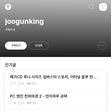
검색하기
티스토리
joogunking
구독자
2
구독하기
방명록
신고하기 레이어
열기
인기글
메가CD 루나 시리즈 실버스타 스토리, 이터널 블루 한글
판 다운로드
1
2
조회
27
PC 엔진 천외마경 2 - 만지마루 공략
6
1
조회
20