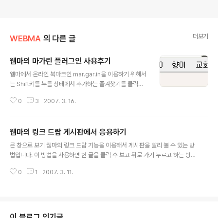
더보기
WEBMA
의 다른 글
웹마의 마가린 플러그인 사용후기
글 내용
웹마에서 온라인 북마크인 mar.gar.in을 이용하기 위해서
는 Shift키를 누를 상태에서 추가하는 즐겨찾기를 클릭해
야 했다. 웹마의 강력한 팝업필터로 인해 그냥 클릭하면 마
0
3
2007. 3. 16.
가린에 추가가 되는 IE에 비해 약간의 불편함을 유발하게
된 것이다. 그래서 웹마 개발자님께 불편함을 호소했더니
바로 다음날 플러그인 방식으로 추가해 주셨다. 다운로드 :
웹마의 링크 드랍 게시판에서 응용하기
마가린 플러그인, 마가린 미니 플러그인, 미러 : 사용해본
글 내용
결과 대만족이었다. 1. 설치시작 지금부터 이번 추가된 웹
큰 창으로 보기 웹마의 링크 드랍 기능을 이용해서 게시판을 빨리 볼 수 있는 방
마 마가린 플러그인에 대해 자세히 알아보겠다. 먼저 플러
법입니다. 이 방법을 사용하면 한 글을 클릭 후 보고 뒤로 가기 누르고 하는 방식
그인을 다운로드 후 웹마 폴더 안의 Plugin폴더에 압축을
보다 훨씬 빨리 게시판을 볼 수 있습니다.
해제하면 Margarin 폴더가 생긴다. 본격적으로 시작하기
0
1
2007. 3. 11.
전에 플러그인은 무슨 파일들로 구성되어 있는지 알아보겠
다. default..
이 블로그 인기글