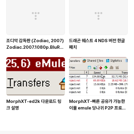
조디악 감독판 (Zodiac, 2007)
드래곤 퀘스트 4 NDS 버전 한글
Zodiac.2007.1080p.BluRa
패치
y.VC-1.TrueHD.5.1-FGT
MorphXT-ed2k 다운로드 링
MorphXT-빠른 공유가 가능한
크 설명
이뮬 emule 당나귀 P2P 프로그
램