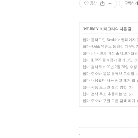
공감
구독하기
'
WEBMA
' 카테고리의 다른 글
웹마 플러그인 Readable-웹페이
웹마+Orbit 유튜브 동영상 다운받
웹마 1.4.7 1031 버전 출시..8개월
웹마 한RSS 즐겨찾기 플러그인
(2
웹마 검색주소 09년 2월 28일 수정
웹마 주소바 응용 유튜브 고화질 
웹마 내용필터 사용 광고 제거 법
웹마 자동 로그인 설정 방법
(2)
웹마 검색 주소 추출하는 법
(9)
웹마 주소바 구글 고급 검색 하기
,