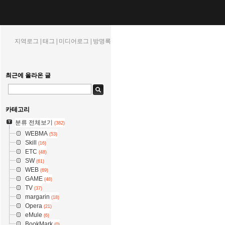
지역로그
|
태그
|
미디어로그
|
방명록
최근에 올라온 글
카테고리
분류 전체보기
(382)
WEBMA
(53)
Skill
(16)
ETC
(48)
SW
(61)
WEB
(69)
GAME
(48)
TV
(37)
margarin
(18)
Opera
(21)
eMule
(6)
BookMark
(0)